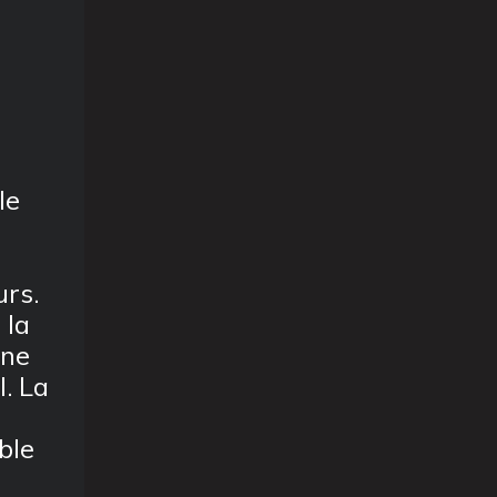
le
rs.
 la
une
. La
ble