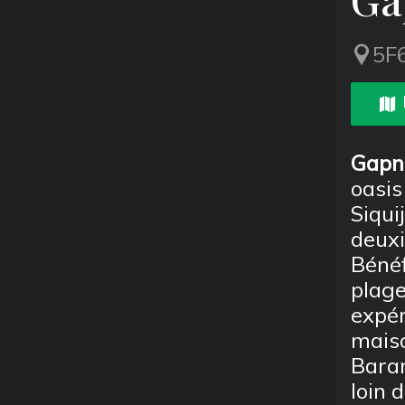
5F6
Gapn
oasis
Siqui
deux
Bénéf
plage
expér
maiso
Baran
loin d